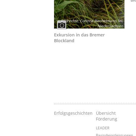
Bildrechte
:
Corinna Riechelmann, ML
Niedersachsen
Exkursion in das Bremer
Blockland
Erfolgsgeschichten
Übersicht
Förderung
LEADER
Basisdienstleistungen