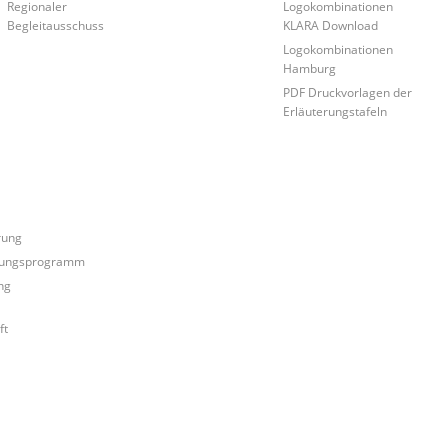
Regionaler
Logokombinationen
Begleitausschuss
KLARA Download
Logokombinationen
Hamburg
PDF Druckvorlagen der
Erläuterungstafeln
rung
erungsprogramm
ng
ft