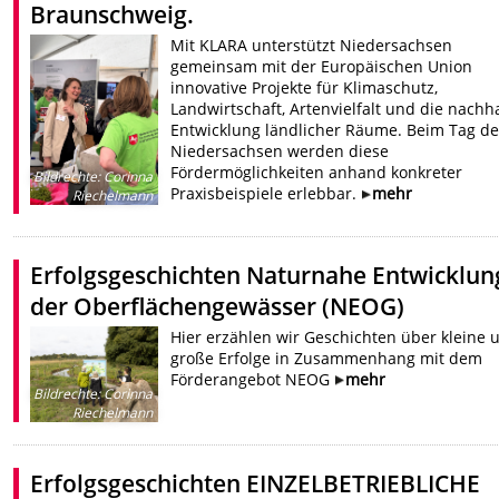
Braunschweig.
Mit KLARA unterstützt Niedersachsen
gemeinsam mit der Europäischen Union
innovative Projekte für Klimaschutz,
Landwirtschaft, Artenvielfalt und die nachha
Entwicklung ländlicher Räume. Beim Tag de
Niedersachsen werden diese
Fördermöglichkeiten anhand konkreter
Bildrechte
:
Corinna
Praxisbeispiele erlebbar.
mehr
Riechelmann
Erfolgsgeschichten Naturnahe Entwicklun
der Oberflächengewässer (NEOG)
Hier erzählen wir Geschichten über kleine 
große Erfolge in Zusammenhang mit dem
Förderangebot NEOG
mehr
Bildrechte
:
Corinna
Riechelmann
Erfolgsgeschichten EINZELBETRIEBLICHE